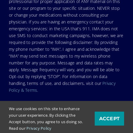
professional for proper application of ANY material on this
site or our program to your specific situation. NEVER stop
or change your medications without consulting your
physician. If you are having an emergency contact your
emergency services: in the USA that’s 911. IMA does not
use SMS to conduct marketing campaigns, however, we are
required to provide the following disclaimer: By providing
my phone number to “IMA”, I agree and acknowledge that
“IMA” may send text messages to my wireless phone
number for any purpose. Message and data rates may
apply. Message frequency will vary, and you will be able to
Opt-out by replying “STOP”. For information on data
handling, terms of use, and disclaimers, visit our
Privacy
Policy & Terms
.
We use cookies on this site to enhance
your user experience. By clicking the
ACCEPT
© Copyright 2025. Independent Medical Alliance (IMA),
Accept button, you agree to us doing so.
formerly FLCCC Alliance.
Read our
Privacy Policy