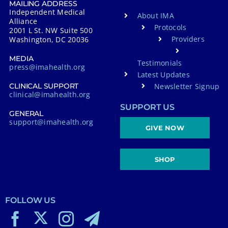
e
MAILING ADDRESS
Independent Medical
About IMA
:
Alliance
Protocols
2001 L St. NW Suite 500
Providers
Washington, DC 20036
MEDIA
Testimonials
press@imahealth.org
Latest Updates
Newsletter Signup
CLINICAL SUPPORT
clinical@imahealth.org
SUPPORT US
GENERAL
support@imahealth.org
GIVE NOW
SHOP
FOLLOW US