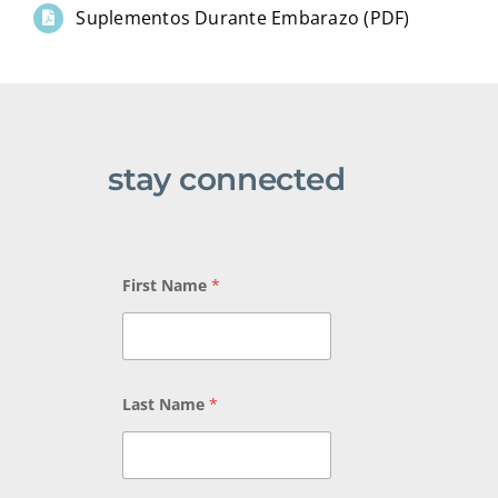
Suplementos Durante Embarazo (PDF)
stay connected
*
First Name
*
E
m
a
i
l
*
Last Name
*
L
a
s
t