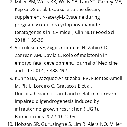
Miller BM, Wells KK, Wells CB, Lam XT, Carney ME,
Kepko DS et al. Exposure to the dietary
supplement N-acetyl-L-Cysteine during
pregnancy reduces cyclophosphamide
teratogenesis in ICR mice. J Clin Nutr Food Sci
2018; 1:35-39.
Voiculescu SE, Zygouropoulos N, Zahiu CD,
Zagrean AM, Davila C. Role of melatonin in
embryo fetal development. Journal of Medicine
and Life 2014; 7:488-492.
Kuhne BA, Vazquez-Aristizabal PV, Fuentes-Amell
M, Pla L, Loreiro C, Gratacos E et al.
Doccosahexaenoic acid and melatonin prevent
impaired oligendrogenesis induced by
intrauterine growth restriction (IUGR).
Biomedicines 2022; 10:1205.
Hobson SR, Gurusinghe S, Lim R, Alers NO, Miller