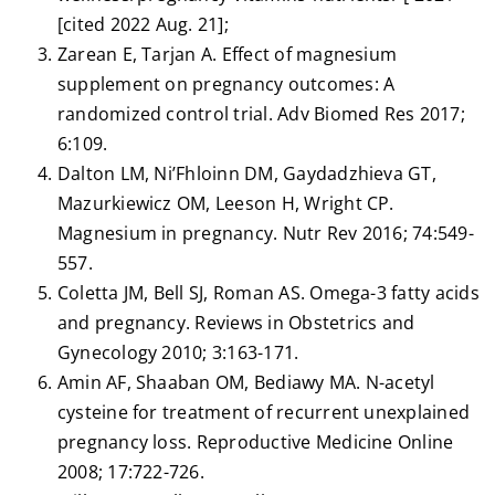
[cited 2022 Aug. 21];
Zarean E, Tarjan A. Effect of magnesium
supplement on pregnancy outcomes: A
randomized control trial. Adv Biomed Res 2017;
6:109.
Dalton LM, Ni’Fhloinn DM, Gaydadzhieva GT,
Mazurkiewicz OM, Leeson H, Wright CP.
Magnesium in pregnancy. Nutr Rev 2016; 74:549-
557.
Coletta JM, Bell SJ, Roman AS. Omega-3 fatty acids
and pregnancy. Reviews in Obstetrics and
Gynecology 2010; 3:163-171.
Amin AF, Shaaban OM, Bediawy MA. N-acetyl
cysteine for treatment of recurrent unexplained
pregnancy loss. Reproductive Medicine Online
2008; 17:722-726.