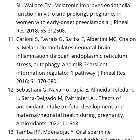
SL, Wallace EM. Melatonin improves endothelial
function in vitro and prolongs pregnancy in
women with early-onset preeclampsia. J Pineal
Res 2018; 65:e12508.
Carloni S, Favrais G, Saliba E, Albertini MC, Chalon
S. Melatonin modulates neonatal brain
inflammation through endoplasmic reticulum
stress, autophagy, and miR-34a/silent
information regulator 1 pathway. J Pineal Res
2016; 61:370-380.
Sebastiani G, Navarro-Tapia E, Almeida-Toledano
L, Serra-Delgado M, Paltrinieri AL. Effects of
antioxidant intake on fetal development and
maternal/neonatal health during pregnancy.
Antioxidants 2022; 11:648.
Tamba RP, Moenadjat Y. Oral spermine