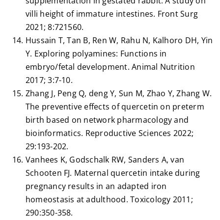
supplementation in gestated rabbit: A study on
villi height of immature intestines. Front Surg
2021; 8:721560.
Hussain T, Tan B, Ren W, Rahu N, Kalhoro DH, Yin
Y. Exploring polyamines: Functions in
embryo/fetal development. Animal Nutrition
2017; 3:7-10.
Zhang J, Peng Q, deng Y, Sun M, Zhao Y, Zhang W.
The preventive effects of quercetin on preterm
birth based on network pharmacology and
bioinformatics. Reproductive Sciences 2022;
29:193-202.
Vanhees K, Godschalk RW, Sanders A, van
Schooten FJ. Maternal quercetin intake during
pregnancy results in an adapted iron
homeostasis at adulthood. Toxicology 2011;
290:350-358.